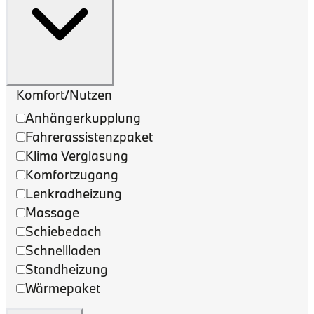
Komfort/Nutzen
Anhängerkupplung
Fahrerassistenzpaket
Klima Verglasung
Komfortzugang
Lenkradheizung
Massage
Schiebedach
Schnellladen
Standheizung
Wärmepaket