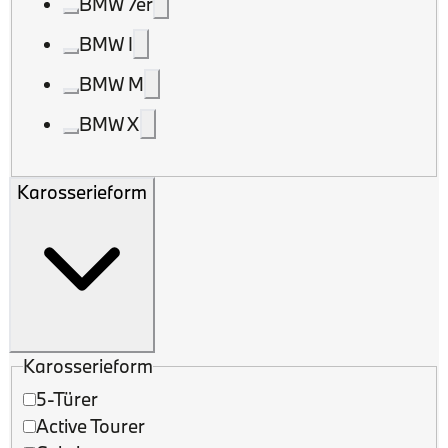
BMW 7er
BMW I
BMW M
BMW X
Karosserieform
Karosserieform
5-Türer
Active Tourer