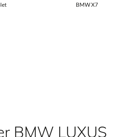
let
BMW X7
der BMW LUXUS