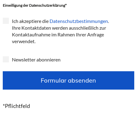
Einwilligung der Datenschutzerklärung*
Ich akzeptiere die
Datenschutzbestimmungen
.
Ihre Kontaktdaten werden ausschließlich zur
Kontaktaufnahme im Rahmen Ihrer Anfrage
verwendet.
Newsletter abonnieren
B
i
i
t
t
t
t
*Pflichtfeld
e
e
l
l
a
a
s
s