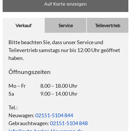
.
.
Auf Karte anzeigen
Verkauf
Service
Teilevertrieb
Öf
Bitte beachten Sie, dass unser Service und
Teilevertrieb samstags nur bis 12:00 Uhr geöffnet
Mo 
haben.
Sa
Öffnungszeiten
Tel.
Mo – Fr
8.00 – 18.00 Uhr
inf
Sa
9.00 – 14.00 Uhr
Tel.:
Neuwagen:
02151-5104 844
Gebrauchtwagen:
02151-5104 848
info@auto-becker-klausmann.de