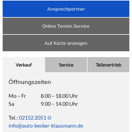
Ansprechpartner
Online Termin Service
Auf Karte anzeigen
Verkauf
Service
Teilevertrieb
Öffnungszeiten
Öf
Mo – Fr
8.00 – 18.00 Uhr
Mo 
Sa
9.00 – 14.00 Uhr
Sa
Tel.:
02152 2051-0
Tel.
info@auto-becker-klausmann.de
inf