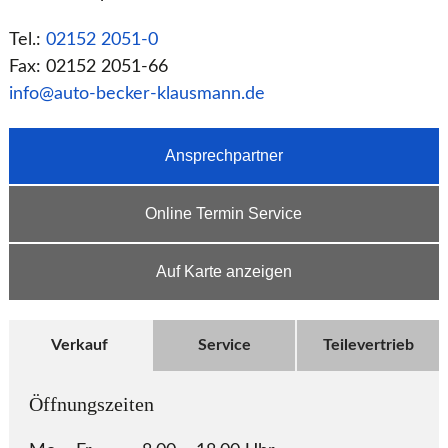
Tel.:
02152 2051-0
Fax: 02152 2051-66
info@auto-becker-klausmann.de
Ansprechpartner
Online Termin Service
Auf Karte anzeigen
Verkauf
Service
Teilevertrieb
Öffnungszeiten
Öff