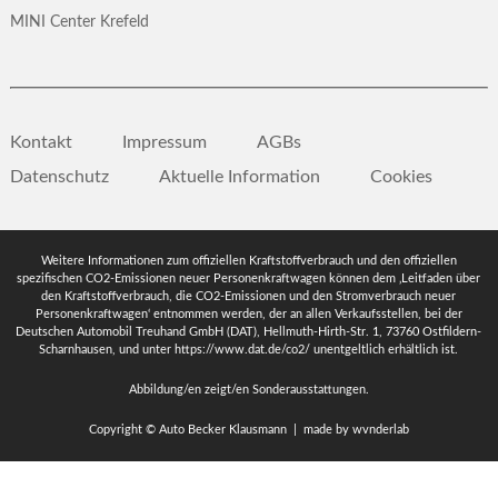
MINI Center Krefeld
Kontakt
Impressum
AGBs
Datenschutz
Aktuelle Information
Cookies
Weitere Informationen zum offiziellen Kraftstoffverbrauch und den offiziellen
spezifischen CO2-Emissionen neuer Personenkraftwagen können dem ‚Leitfaden über
den Kraftstoffverbrauch, die CO2-Emissionen und den Stromverbrauch neuer
Personenkraftwagen‘ entnommen werden, der an allen Verkaufsstellen, bei der
Deutschen Automobil Treuhand GmbH (DAT), Hellmuth-Hirth-Str. 1, 73760 Ostfildern-
Scharnhausen, und unter
https://www.dat.de/co2/
unentgeltlich erhältlich ist.
Abbildung/en zeigt/en Sonderausstattungen.
Copyright © Auto Becker Klausmann | made by
wvnderlab