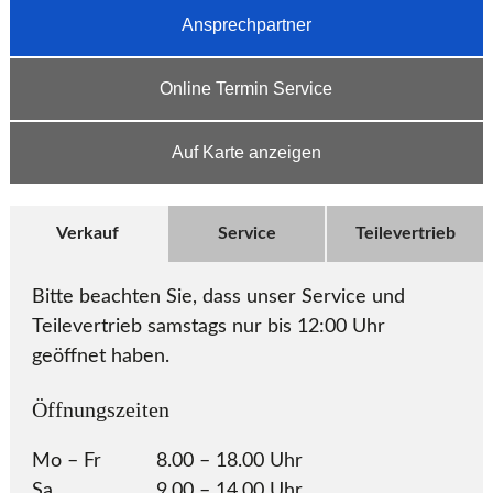
Ansprechpartner
Online Termin Service
Auf Karte anzeigen
Verkauf
Service
Teilevertrieb
Öff
Bitte beachten Sie, dass unser Service und
Teilevertrieb samstags nur bis 12:00 Uhr
Mo 
geöffnet haben.
Sa
Öffnungszeiten
Tel
Mo – Fr
8.00 – 18.00 Uhr
inf
Sa
9.00 – 14.00 Uhr