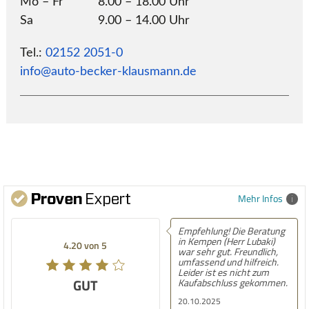
–
Mo – Fr
8.00 – 18.00 Uhr
Mo 
Sa
9.00 – 14.00 Uhr
Sa
–
Tel.:
02152 2051-0
Tel
info@auto-becker-klausmann.de
inf
Mehr Infos
Empfehlung! Die Beratung
in Kempen (Herr Lubaki)
4.20 von 5
war sehr gut. Freundlich,
umfassend und hilfreich.
Leider ist es nicht zum
GUT
Kaufabschluss gekommen.
20.10.2025